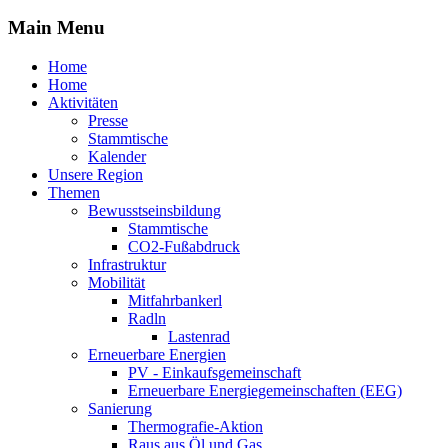
Main Menu
Home
Home
Aktivitäten
Presse
Stammtische
Kalender
Unsere Region
Themen
Bewusstseinsbildung
Stammtische
CO2-Fußabdruck
Infrastruktur
Mobilität
Mitfahrbankerl
Radln
Lastenrad
Erneuerbare Energien
PV - Einkaufsgemeinschaft
Erneuerbare Energiegemeinschaften (EEG)
Sanierung
Thermografie-Aktion
Raus aus Öl und Gas