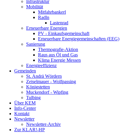
Infrastruktur
Mobilität
Mitfahrbankerl
Radln
Lastenrad
Erneuerbare Energien
PV - Einkaufsgemeinschaft
Erneuerbare Energiegemeinschaften (EEG)
Sanierung
Thermografie-Aktion
Raus aus Öl und Gas
Klima Energie Messen
Energieeffizienz
Gemeinden
St. Andrä Wördern
Zeiselmauer - Wolfpassing
Königstetten
Muckendorf - Wipfing
Tulbing
Über KEM
Info-Center
Kontakt
Newsletter
Newsletter-Archiv
Zur KLAR!-HP