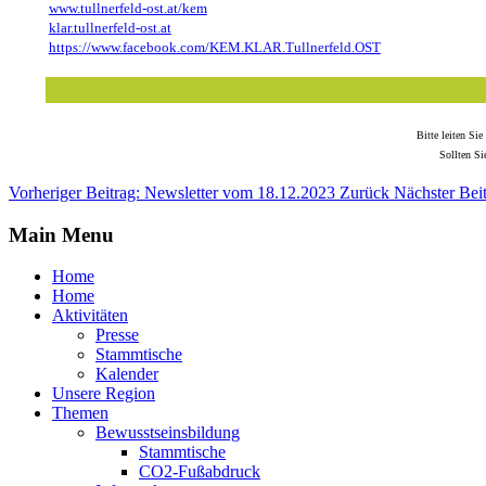
www.tullnerfeld-ost.at/kem
klar.tullnerfeld-ost.at
https://www.facebook.com/KEM.KLAR.Tullnerfeld.OST
Bitte leiten Si
Sollten Si
Vorheriger Beitrag: Newsletter vom 18.12.2023
Zurück
Nächster Bei
Main Menu
Home
Home
Aktivitäten
Presse
Stammtische
Kalender
Unsere Region
Themen
Bewusstseinsbildung
Stammtische
CO2-Fußabdruck